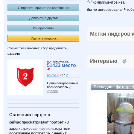
Комплиментов нет.
Отправить приватное сообщение
Вы не авторизованы! Чтоб
Добавить в друзья
Игнорировать
Метки лидеров
Сделать подарок
Совместная покупка: сбор предоплаты,
раздачи
Интервью
популярность:
51433 место
-8 ↓
рейтинг
237
?
Привилегированный
Последние
фотогра
пользователь
2
уровня
Статистика портрета:
сейчас просматривают портрет - 0
зарегистрированные пользователи
посетившие портрет за 7 дней - 0